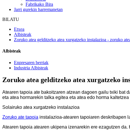
Fabrikako Bira
Jarri gurekin harremanetan
BILATU
Etxea
Albisteak
Zoruko atea gelditzeko atea xurgatzeko instalazioa - zoruko a
Albisteak
Enpresaren berriak
Industria Albisteak
Zoruko atea gelditzeko atea xurgatzeko in
Atearen tapoia ate bakoitzaren atzean dagoen gailu txiki bat d
eta atea hormarekin talka egitea eta atea edo horma kaltetzea
Solairuko atea xurgatzeko instalazioa
Zoruko ate tapoia
instalazioa-atearen tapoiaren deskribapen l
Atearen tapoia atearen ukipena izenarekin ere ezagutzen da. H