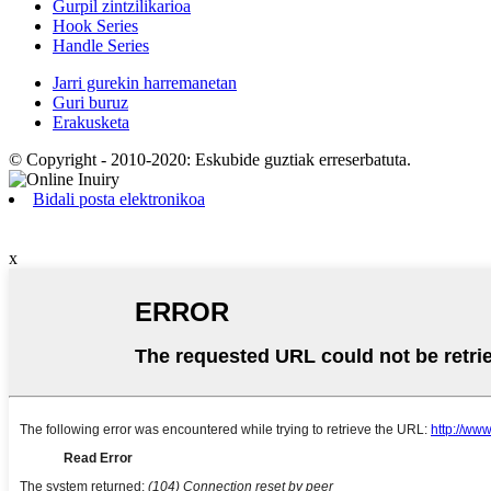
Gurpil zintzilikarioa
Hook Series
Handle Series
Jarri gurekin harremanetan
Guri buruz
Erakusketa
© Copyright - 2010-2020: Eskubide guztiak erreserbatuta.
Bidali posta elektronikoa
x