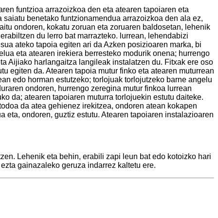
aren funtzioa arrazoizkoa den eta atearen tapoiaren eta
eta saiatu benetako funtzionamendua arrazoizkoa den ala ez,
maitu ondoren, kokatu zoruan eta zoruaren baldosetan, lehenik
erabiltzen du lerro bat marrazteko. lurrean, lehendabizi
isua ateko tapoia egiten ari da Azken posizioaren marka, bi
gelua eta atearen irekiera berresteko modurik onena; hurrengo
ta Aijiako harlangaitza langileak instalatzen du. Fitxak ere oso
tutu egiten da. Atearen tapoia mutur finko eta atearen muturrean
rrean edo horman estutzeko; torlojuak torlojutzeko barne angelu
eduraren ondoren, hurrengo zeregina mutur finkoa lurrean
uko da; atearen tapoiaren muturra torlojuekin estutu daiteke.
Metodoa da atea gehienez irekitzea, ondoren atean kokapen
 eta, ondoren, guztiz estutu. Atearen tapoiaren instalazioaren
en. Lehenik eta behin, erabili zapi leun bat edo kotoizko hari
 ezta gainazaleko geruza indarrez kaltetu ere.