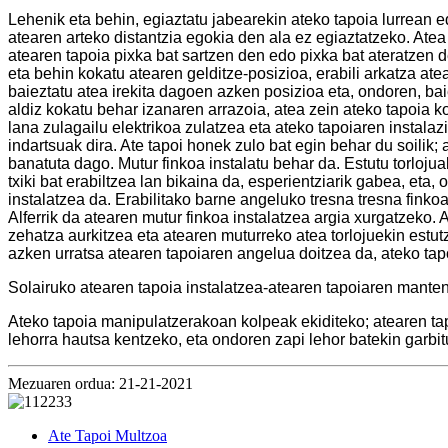
Lehenik eta behin, egiaztatu jabearekin ateko tapoia lurrean e
atearen arteko distantzia egokia den ala ez egiaztatzeko. Ate
atearen tapoia pixka bat sartzen den edo pixka bat ateratzen 
eta behin kokatu atearen gelditze-posizioa, erabili arkatza at
baieztatu atea irekita dagoen azken posizioa eta, ondoren, bai
aldiz kokatu behar izanaren arrazoia, atea zein ateko tapoia 
lana zulagailu elektrikoa zulatzea eta ateko tapoiaren instalazi
indartsuak dira. Ate tapoi honek zulo bat egin behar du soilik;
banatuta dago. Mutur finkoa instalatu behar da. Estutu torlojua
txiki bat erabiltzea lan bikaina da, esperientziarik gabea, et
instalatzea da. Erabilitako barne angeluko ​​tresna tresna finko
Alferrik da atearen mutur finkoa instalatzea argia xurgatzeko
zehatza aurkitzea eta atearen muturreko atea torlojuekin estut
azken urratsa atearen tapoiaren angelua doitzea da, ateko tapo
Solairuko atearen tapoia instalatzea-atearen tapoiaren mante
Ateko tapoia manipulatzerakoan kolpeak ekiditeko; atearen tapo
lehorra hautsa kentzeko, eta ondoren zapi lehor batekin garbit
Mezuaren ordua: 21-21-2021
Ate Tapoi Multzoa