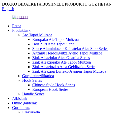
DOAKO BIDALKETA BUSHNELL PRODUKTU GUZTIETAN
English
Etxea
Produktuak
Ate Tapoi Multzoa
Europako Ate Tapoi Multzoa
Boli Zuri Atea Tapoi Serie
Space Aluminiozko Kalitateko Atea Stop Series
Altzairu Herdoilgaitza Ateko Tapoi Multzoa
Zink Aleazioko Atea Guardia Series
Zink Aleaziorako Ate Tapoi Multzoa
Zink Aleaziozko Atea Gelditzeko Serie
Zink Aleazioa Lurreko Atearen Tapoi Multzoa
Gurpil zintzilikarioa
Hook Series
Chinese Style Hook Series
European Hook Series
Handle Series
Albisteak
Ohiko galderak
Guri buruz
Erakusketa