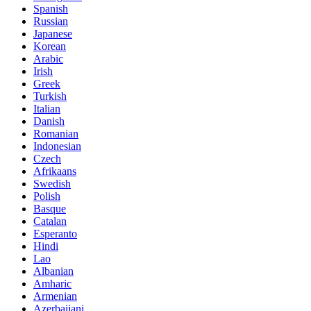
Spanish
Russian
Japanese
Korean
Arabic
Irish
Greek
Turkish
Italian
Danish
Romanian
Indonesian
Czech
Afrikaans
Swedish
Polish
Basque
Catalan
Esperanto
Hindi
Lao
Albanian
Amharic
Armenian
Azerbaijani