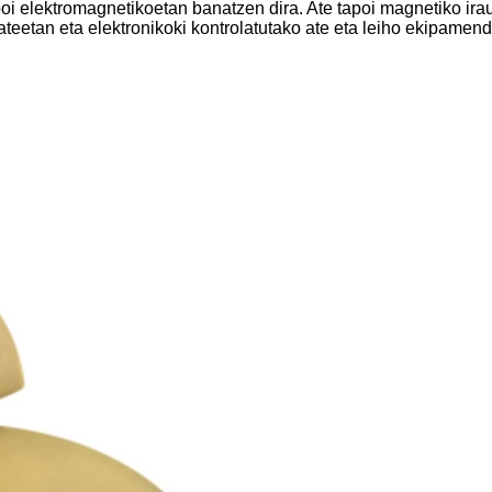
poi elektromagnetikoetan banatzen dira. Ate tapoi magnetiko ira
ateetan eta elektronikoki kontrolatutako ate eta leiho ekipamend