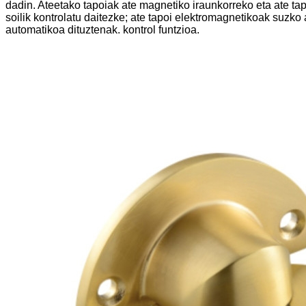
dadin. Ateetako tapoiak ate magnetiko iraunkorreko eta ate ta
soilik kontrolatu daitezke; ate tapoi elektromagnetikoak suzko 
automatikoa dituztenak. kontrol funtzioa.