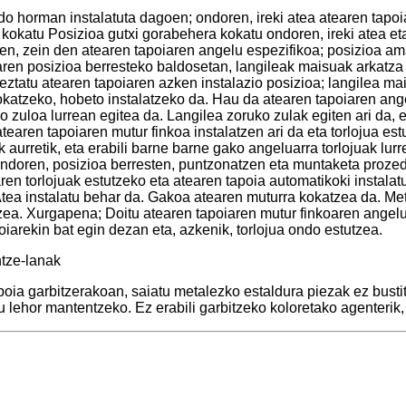
do horman instalatuta dagoen; ondoren, ireki atea atearen tapoi
a kokatu Posizioa gutxi gorabehera kokatu ondoren, ireki atea 
den, zein den atearen tapoiaren angelu espezifikoa; posizioa a
earen posizioa berresteko baldosetan, langileak maisuak arkatza 
eztatu atearen tapoiaren azken instalazio posizioa; langilea ma
kokatzeko, hobeto instalatzeko da. Hau da atearen tapoiaren an
o zuloa lurrean egitea da. Langilea zoruko zulak egiten ari da, e
 atearen tapoiaren mutur finkoa instalatzen ari da eta torlojua es
k aurretik, eta erabili barne barne gako angeluarra torlojuak lu
a, ondoren, posizioa berresten, puntzonatzen eta muntaketa proz
aren torlojuak estutzeko eta atearen tapoia automatikoki instalat
. Atea instalatu behar da. Gakoa atearen muturra kokatzea da. 
zea. Xurgapena; Doitu atearen tapoiaren mutur finkoaren angelua
iarekin bat egin dezan eta, azkenik, torlojua ondo estutzea.
ntze-lanak
ia garbitzerakoan, saiatu metalezko estaldura piezak ez bustitz
u lehor mantentzeko. Ez erabili garbitzeko koloretako agenterik,