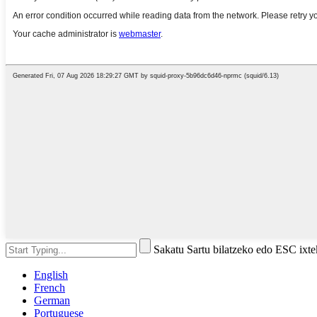
Sakatu Sartu bilatzeko edo ESC ixt
English
French
German
Portuguese