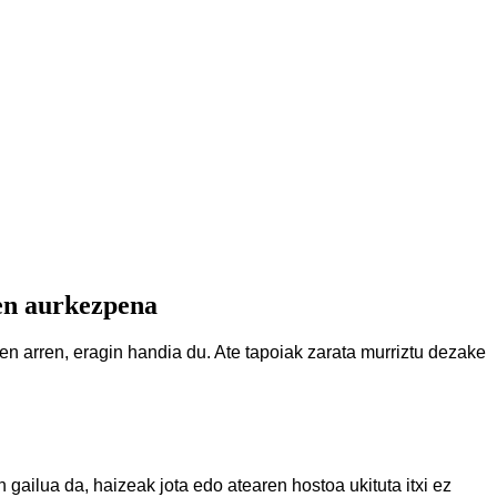
ren aurkezpena
en arren, eragin handia du. Ate tapoiak zarata murriztu dezake
gailua da, haizeak jota edo atearen hostoa ukituta itxi ez