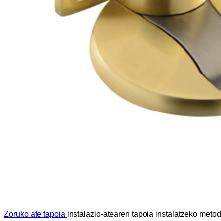
Zoruko ate tapoia
instalazio-atearen tapoia instalatzeko meto