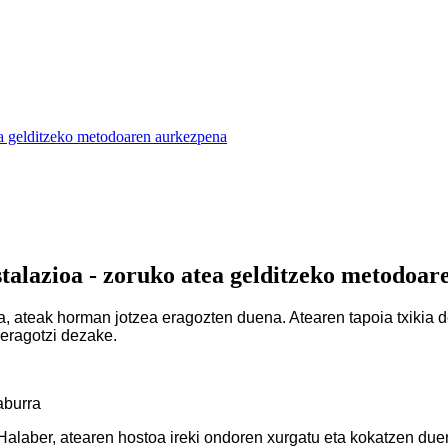
tea gelditzeko metodoaren aurkezpena
stalazioa - zoruko atea gelditzeko metodoa
a, ateak horman jotzea eragozten duena. Atearen tapoia txikia d
 eragotzi dezake.
aburra
alaber, atearen hostoa ireki ondoren xurgatu eta kokatzen duen 