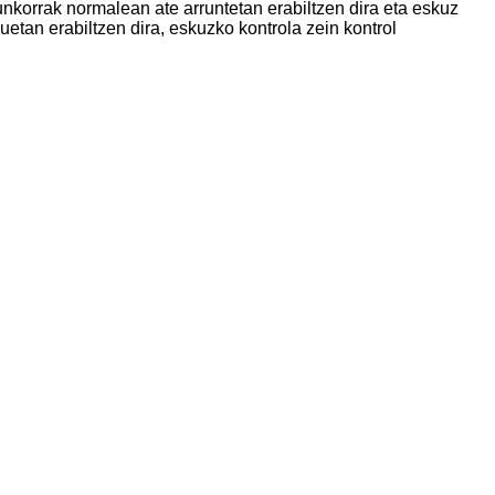
unkorrak normalean ate arruntetan erabiltzen dira eta eskuz
uetan erabiltzen dira, eskuzko kontrola zein kontrol