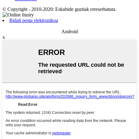
© Copyright - 2010-2020: Eskubide guztiak erreserbatuta.
Bidali posta elektronikoa
Android
x