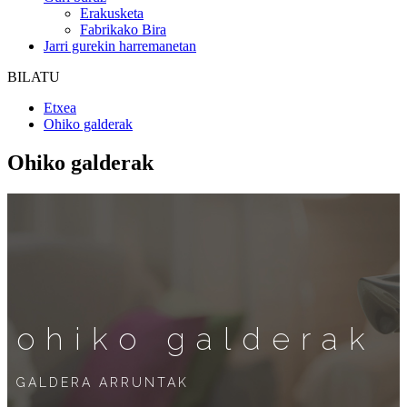
Erakusketa
Fabrikako Bira
Jarri gurekin harremanetan
BILATU
Etxea
Ohiko galderak
Ohiko galderak
ohiko galderak
GALDERA ARRUNTAK