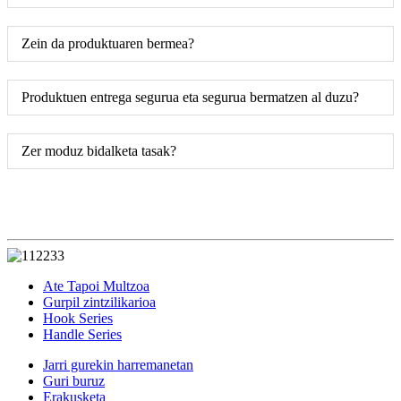
Zein da produktuaren bermea?
Produktuen entrega segurua eta segurua bermatzen al duzu?
Zer moduz bidalketa tasak?
Ate Tapoi Multzoa
Gurpil zintzilikarioa
Hook Series
Handle Series
Jarri gurekin harremanetan
Guri buruz
Erakusketa