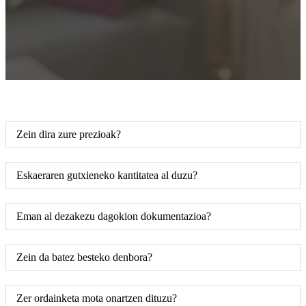
Zein dira zure prezioak?
Eskaeraren gutxieneko kantitatea al duzu?
Eman al dezakezu dagokion dokumentazioa?
Zein da batez besteko denbora?
Zer ordainketa mota onartzen dituzu?