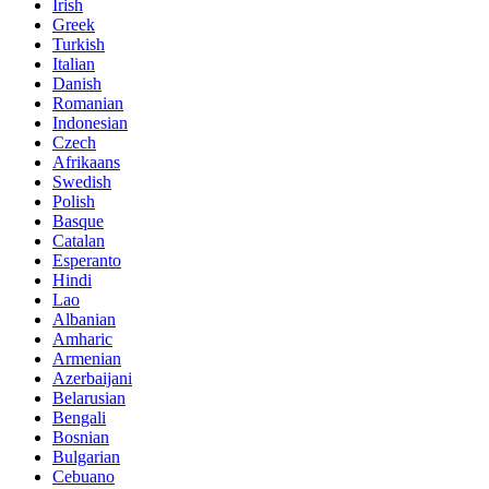
Irish
Greek
Turkish
Italian
Danish
Romanian
Indonesian
Czech
Afrikaans
Swedish
Polish
Basque
Catalan
Esperanto
Hindi
Lao
Albanian
Amharic
Armenian
Azerbaijani
Belarusian
Bengali
Bosnian
Bulgarian
Cebuano