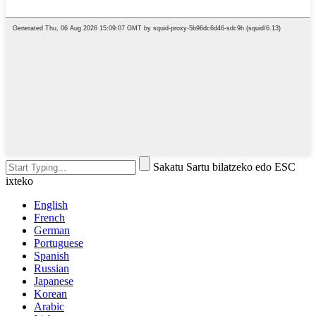
Sakatu Sartu bilatzeko edo ESC
ixteko
English
French
German
Portuguese
Spanish
Russian
Japanese
Korean
Arabic