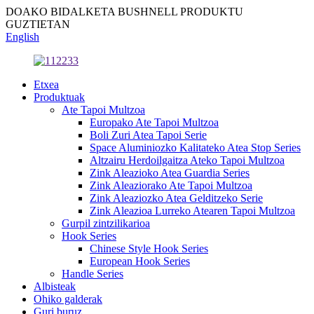
DOAKO BIDALKETA BUSHNELL PRODUKTU
GUZTIETAN
English
Etxea
Produktuak
Ate Tapoi Multzoa
Europako Ate Tapoi Multzoa
Boli Zuri Atea Tapoi Serie
Space Aluminiozko Kalitateko Atea Stop Series
Altzairu Herdoilgaitza Ateko Tapoi Multzoa
Zink Aleazioko Atea Guardia Series
Zink Aleaziorako Ate Tapoi Multzoa
Zink Aleaziozko Atea Gelditzeko Serie
Zink Aleazioa Lurreko Atearen Tapoi Multzoa
Gurpil zintzilikarioa
Hook Series
Chinese Style Hook Series
European Hook Series
Handle Series
Albisteak
Ohiko galderak
Guri buruz